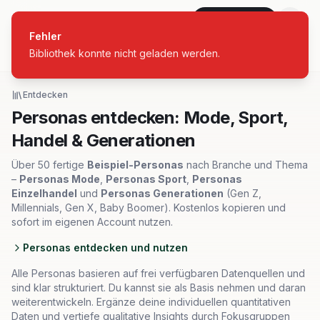
personas
Jetzt starten
Fehler
Bibliothek konnte nicht geladen werden.
Alle Branchen
Entdecken
Personas entdecken: Mode, Sport,
Handel & Generationen
Über 50 fertige
Beispiel-Personas
nach Branche und Thema
–
Personas Mode
,
Personas Sport
,
Personas
Einzelhandel
und
Personas Generationen
(Gen Z,
Millennials, Gen X, Baby Boomer). Kostenlos kopieren und
sofort im eigenen Account nutzen.
Personas entdecken und nutzen
Alle Personas basieren auf frei verfügbaren Datenquellen und
sind klar strukturiert. Du kannst sie als Basis nehmen und daran
weiterentwickeln. Ergänze deine individuellen quantitativen
Daten und vertiefe qualitative Insights durch Fokusgruppen