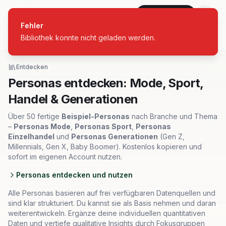
personas
Jetzt starten
Fehler
Bibliothek konnte nicht geladen werden.
Alle Branchen
Entdecken
Personas entdecken: Mode, Sport,
Handel & Generationen
Über 50 fertige
Beispiel-Personas
nach Branche und Thema
–
Personas Mode
,
Personas Sport
,
Personas
Einzelhandel
und
Personas Generationen
(Gen Z,
Millennials, Gen X, Baby Boomer). Kostenlos kopieren und
sofort im eigenen Account nutzen.
Personas entdecken und nutzen
Alle Personas basieren auf frei verfügbaren Datenquellen und
sind klar strukturiert. Du kannst sie als Basis nehmen und daran
weiterentwickeln. Ergänze deine individuellen quantitativen
Daten und vertiefe qualitative Insights durch Fokusgruppen