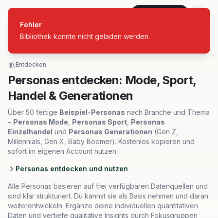
personas
Jetzt starten
Fehler
Bibliothek konnte nicht geladen werden.
Alle Branchen
Entdecken
Personas entdecken: Mode, Sport,
Handel & Generationen
Über 50 fertige
Beispiel-Personas
nach Branche und Thema
–
Personas Mode
,
Personas Sport
,
Personas
Einzelhandel
und
Personas Generationen
(Gen Z,
Millennials, Gen X, Baby Boomer). Kostenlos kopieren und
sofort im eigenen Account nutzen.
Personas entdecken und nutzen
Alle Personas basieren auf frei verfügbaren Datenquellen und
sind klar strukturiert. Du kannst sie als Basis nehmen und daran
weiterentwickeln. Ergänze deine individuellen quantitativen
Daten und vertiefe qualitative Insights durch Fokusgruppen