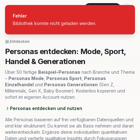
personas
Jetzt starten
Fehler
Bibliothek konnte nicht geladen werden.
Alle Branchen
Entdecken
Personas entdecken: Mode, Sport,
Handel & Generationen
Über 50 fertige
Beispiel-Personas
nach Branche und Thema
–
Personas Mode
,
Personas Sport
,
Personas
Einzelhandel
und
Personas Generationen
(Gen Z,
Millennials, Gen X, Baby Boomer). Kostenlos kopieren und
sofort im eigenen Account nutzen.
Personas entdecken und nutzen
Alle Personas basieren auf frei verfügbaren Datenquellen und
sind klar strukturiert. Du kannst sie als Basis nehmen und daran
weiterentwickeln. Ergänze deine individuellen quantitativen
Daten und vertiefe qualitative Insights durch Fokusgruppen