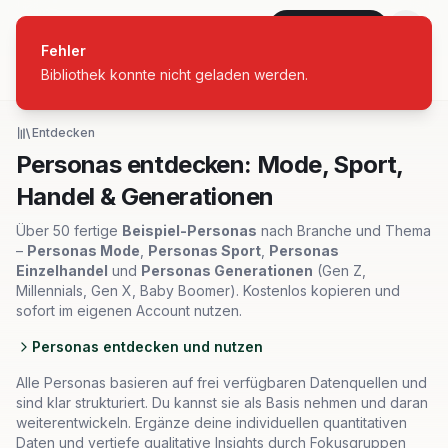
personas
Jetzt starten
Fehler
Bibliothek konnte nicht geladen werden.
Alle Branchen
Entdecken
Personas entdecken: Mode, Sport,
Handel & Generationen
Über 50 fertige
Beispiel-Personas
nach Branche und Thema
–
Personas Mode
,
Personas Sport
,
Personas
Einzelhandel
und
Personas Generationen
(Gen Z,
Millennials, Gen X, Baby Boomer). Kostenlos kopieren und
sofort im eigenen Account nutzen.
Personas entdecken und nutzen
Alle Personas basieren auf frei verfügbaren Datenquellen und
sind klar strukturiert. Du kannst sie als Basis nehmen und daran
weiterentwickeln. Ergänze deine individuellen quantitativen
Daten und vertiefe qualitative Insights durch Fokusgruppen