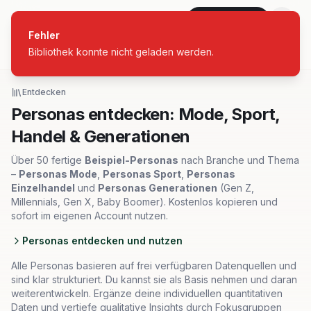
personas
Jetzt starten
Fehler
Bibliothek konnte nicht geladen werden.
Alle Branchen
Entdecken
Personas entdecken: Mode, Sport,
Handel & Generationen
Über 50 fertige
Beispiel-Personas
nach Branche und Thema
–
Personas Mode
,
Personas Sport
,
Personas
Einzelhandel
und
Personas Generationen
(Gen Z,
Millennials, Gen X, Baby Boomer). Kostenlos kopieren und
sofort im eigenen Account nutzen.
Personas entdecken und nutzen
Alle Personas basieren auf frei verfügbaren Datenquellen und
sind klar strukturiert. Du kannst sie als Basis nehmen und daran
weiterentwickeln. Ergänze deine individuellen quantitativen
Daten und vertiefe qualitative Insights durch Fokusgruppen