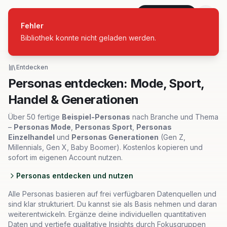
personas
Jetzt starten
Fehler
Bibliothek konnte nicht geladen werden.
Alle Branchen
Entdecken
Personas entdecken: Mode, Sport,
Handel & Generationen
Über 50 fertige
Beispiel-Personas
nach Branche und Thema
–
Personas Mode
,
Personas Sport
,
Personas
Einzelhandel
und
Personas Generationen
(Gen Z,
Millennials, Gen X, Baby Boomer). Kostenlos kopieren und
sofort im eigenen Account nutzen.
Personas entdecken und nutzen
Alle Personas basieren auf frei verfügbaren Datenquellen und
sind klar strukturiert. Du kannst sie als Basis nehmen und daran
weiterentwickeln. Ergänze deine individuellen quantitativen
Daten und vertiefe qualitative Insights durch Fokusgruppen